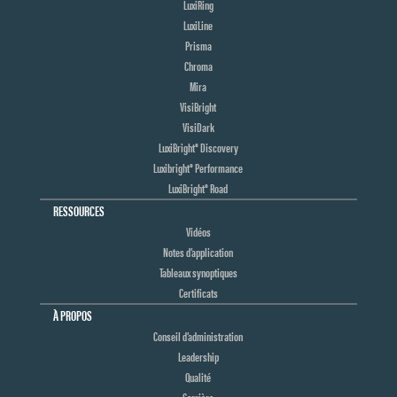
LuxiRing
LuxiLine
Prisma
Chroma
Mira
VisiBright
VisiDark
LuxiBright® Discovery
Luxibright® Performance
LuxiBright® Road
RESSOURCES
Vidéos
Notes d’application
Tableaux synoptiques
Certificats
À PROPOS
Conseil d’administration
Leadership
Qualité