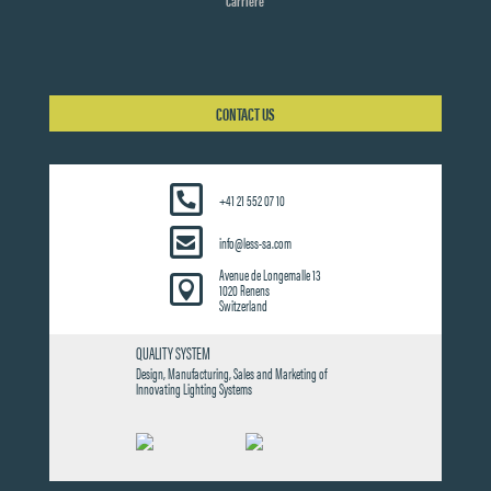
Carrière
CONTACT US
+41 21 552 07 10
info@less-sa.com
Avenue de Longemalle 13

1020 Renens
Switzerland
QUALITY SYSTEM
Design, Manufacturing, Sales and Marketing of
Innovating Lighting Systems