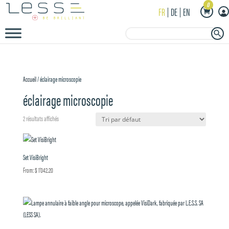
0
FR
DE
EN
Search Button
Search
for:
Accueil
/ éclairage microscopie
éclairage microscopie
2 résultats affichés
Set VisiBright
From:
$
1'042.20