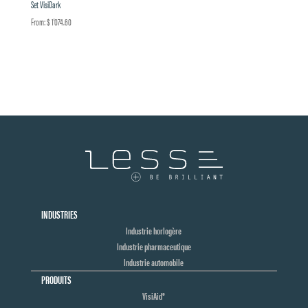
Set VisiDark
From:
$
1'074.60
INDUSTRIES
Industrie horlogère
Industrie pharmaceutique
Industrie automobile
PRODUITS
VisiAid®