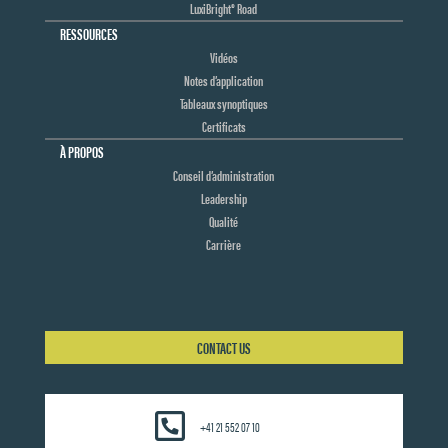
LuxiBright® Road
RESSOURCES
Vidéos
Notes d’application
Tableaux synoptiques
Certificats
À PROPOS
Conseil d’administration
Leadership
Qualité
Carrière
CONTACT US
+41 21 552 07 10