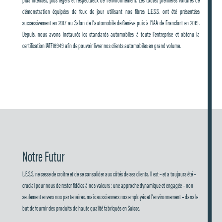
démonstration équipées de feux de jour utilisant nos fibres L.E.S.S. ont été présentées
successivement en 2017 au Salon de l’automobile de Genève puis à l’IAA de Francfort en 2019.
Depuis, nous avons instaurés les standards automobiles à toute l’entreprise et obtenu la
certification IATF16949 afin de pouvoir livrer nos clients automobiles en grand volume.
Notre Futur
L.E.S.S. ne cesse de croître et de se consolider aux côtés de ses clients. Il est – et a toujours été –
crucial pour nous de rester fidèles à nos valeurs : une approche dynamique et engagée – non
seulement envers nos partenaires, mais aussi envers nos employés et l’environnement – dans le
but de fournir des produits de haute qualité fabriqués en Suisse.