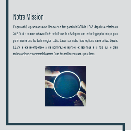
Notre Mission
L’ingéniosité, le pragmatisme et l’innovation font partie de l’ADN de L.E.S.S. depuis sa création en
2012. Tout a commencé avec l’idée ambitieuse de développer une technologie photonique plus
performante que les technologies LEDs., basée sur notre fibre optique nano-active. Depuis,
L.E.S.S. a été récompensée à de nombreuses reprises et reconnue à la fois sur le plan
technologique et commercial comme l’une des meilleures start-ups suisses.