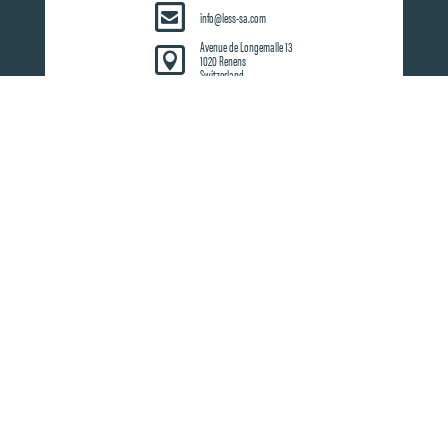
info@less-sa.com
Avenue de Longemalle 13

1020 Renens
Switzerland
QUALITY SYSTEM
Design, Manufacturing, Sales and Marketing of
Innovating Lighting Systems
Reste du monde
Suisse
Europe
© 2026 L.E.S.S. SA
CONDITIONS GÉNÉRALES D'ACHAT