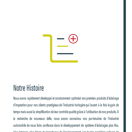
Notre Histoire
Nous avons rapidement développé et constamment optimisé nos premiers produits d’éclairage
d’inspection pour nos clients prestigieux de l’industrie horlogère qui louent à la fois le gain de
temps mais aussi la simplification de leur contrôle qualité grâce à l’utilisation de nos produits. À
la recherche de nouveaux défis, nous avons convaincu nos partenaires de l’industrie
automobile de nous faire confiance dans le développement de système d’éclairages plus fins,
plus intenses, plus légers et respectueux de l’environnement. Les toutes premières voitures de