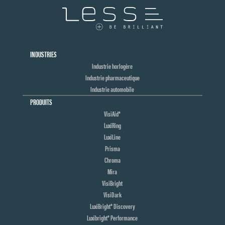
INDUSTRIES
Industrie horlogère
Industrie pharmaceutique
Industrie automobile
PRODUITS
VisiAid®
LuxiRing
LuxiLine
Prisma
Chroma
Mira
VisiBright
VisiDark
LuxiBright® Discovery
Luxibright® Performance