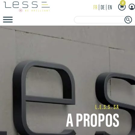
0
FR
DE
EN
Search Button
Search
for:
L.E.S.S. SA
A PROPOS