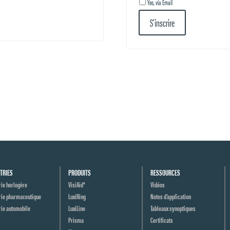
Yes, via Email
S’inscrire
TRIES
PRODUITS
RESSOURCES
rie horlogère
VisiAid®
Vidéos
rie pharmaceutique
LuxiRing
Notes d’application
rie automobile
LuxiLine
Tableaux synoptiques
Prisma
Certificats