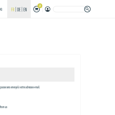
0
Search Button
Search
FR
DE
EN
AQ
for:
passe sera envoyé à votre adresse e-mail.
 from us