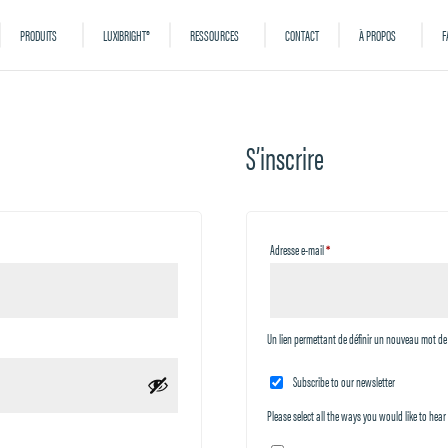
PRODUITS
LUXIBRIGHT®
RESSOURCES
CONTACT
À PROPOS
F
S’inscrire
Obligatoire
Adresse e-mail
*
Un lien permettant de définir un nouveau mot de 
Subscribe to our newsletter
Please select all the ways you would like to hear