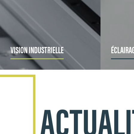
VISION INDUSTRIELLE
ÉCLAIRA
ACTUALI