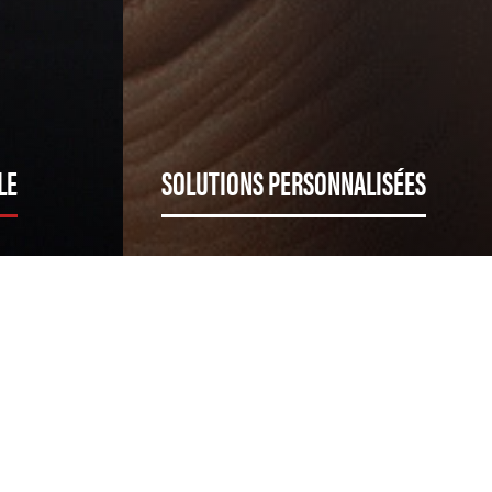
LE
SOLUTIONS PERSONNALISÉES