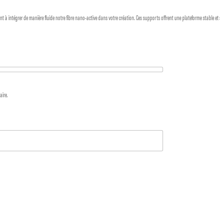
 à intégrer de manière fluide notre fibre nano-active dans votre création. Ces supports offrent une plateforme stable et
aire.