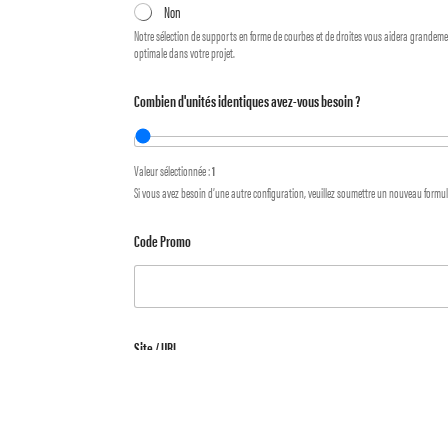
Non
Notre sélection de supports en forme de courbes et de droites vous aidera grandement
optimale dans votre projet.
Combien d'unités identiques avez-vous besoin ?
Valeur sélectionnée :
1
Si vous avez besoin d’une autre configuration, veuillez soumettre un nouveau formul
Code Promo
Site / URL