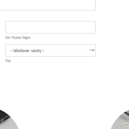
État / Province / Région
Pays