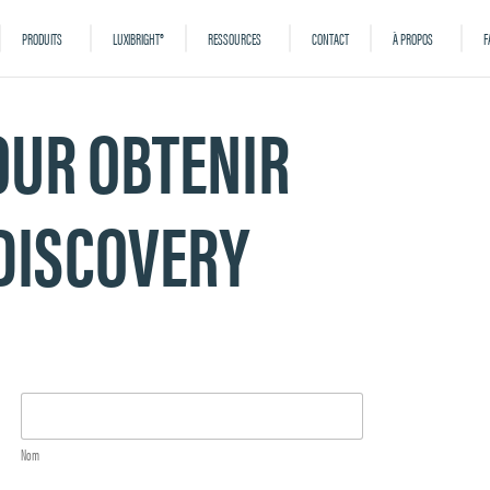
PRODUITS
LUXIBRIGHT®
RESSOURCES
CONTACT
À PROPOS
F
OUR OBTENIR
DISCOVERY
Nom