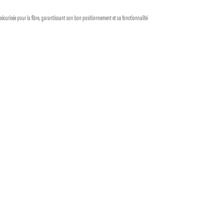
 sécurisée pour la fibre, garantissant son bon positionnement et sa fonctionnalité