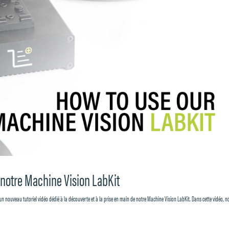
 notre Machine Vision LabKit
un nouveau tutoriel vidéo dédié à la découverte et à la prise en main de notre Machine Vision LabKit. Dans cette vidéo, n