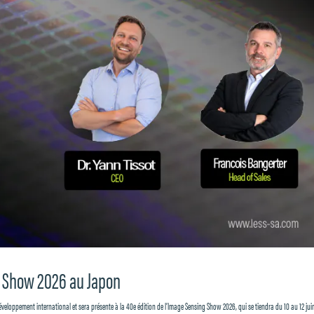
ng Show 2026 au Japon
éveloppement international et sera présente à la 40e édition de l’Image Sensing Show 2026, qui se tiendra du 10 au 12 jui