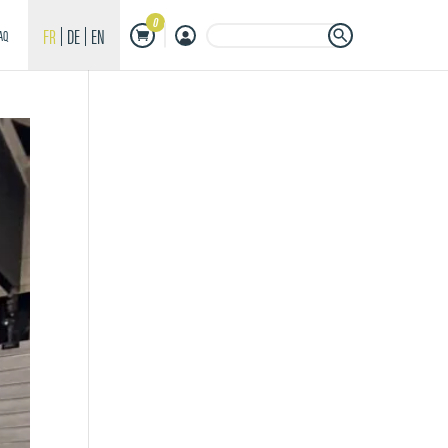
0
Search Button
Search
FR
DE
EN
AQ
for: