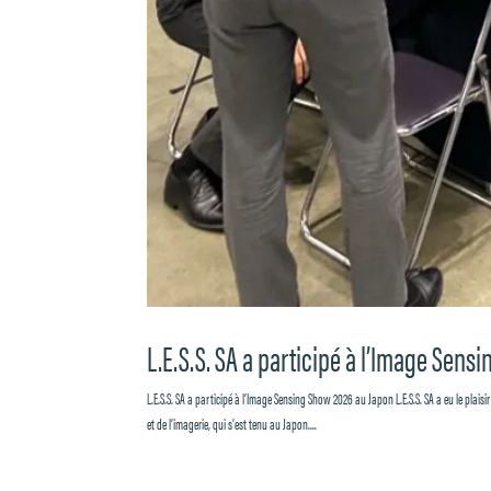
L.E.S.S. SA a participé à l’Image Sen
L.E.S.S. SA a participé à l’Image Sensing Show 2026 au Japon L.E.S.S. SA a eu le plaisi
et de l’imagerie, qui s’est tenu au Japon....