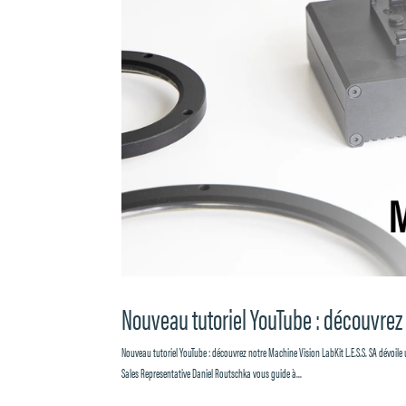
Nouveau tutoriel YouTube : découvrez
Nouveau tutoriel YouTube : découvrez notre Machine Vision LabKit L.E.S.S. SA dévoile 
Sales Representative Daniel Routschka vous guide à...