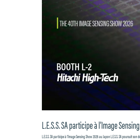
L.E.S.S. SA participe à l’Image Sensi
L.E.S.S. SA participe à l’Image Sensing Show 2026 au Japon L.E.S.S. SA poursuit son d