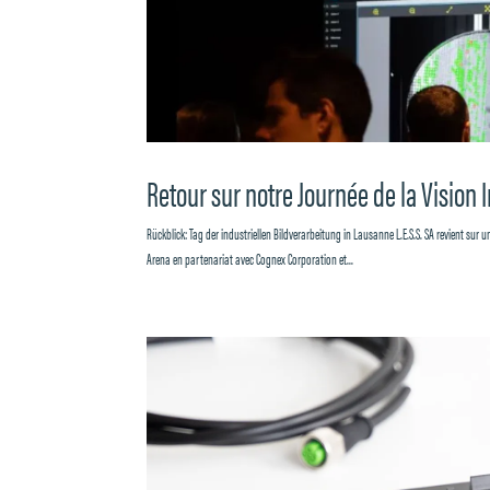
Retour sur notre Journée de la Vision 
Rückblick: Tag der industriellen Bildverarbeitung in Lausanne L.E.S.S. SA revient sur 
Arena en partenariat avec Cognex Corporation et...