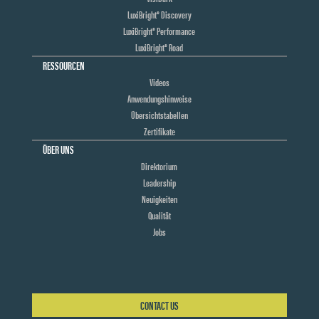
LuxiBright® Discovery
LuxiBright® Performance
LuxiBright® Road
RESSOURCEN
Videos
Anwendungshinweise
Übersichtstabellen
Zertifikate
ÜBER UNS
Direktorium
Leadership
Neuigkeiten
Qualität
Jobs
CONTACT US