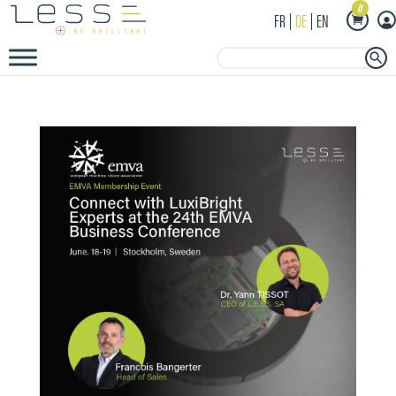
0
FR
DE
EN
Search Button
Search
for: