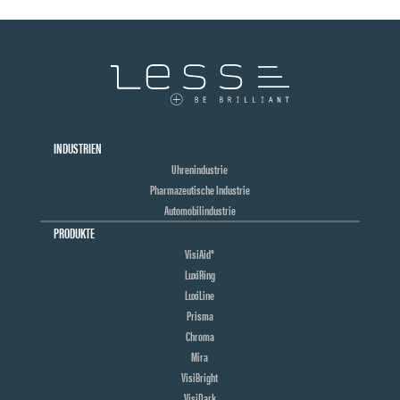
INDUSTRIEN
Uhrenindustrie
Pharmazeutische Industrie
Automobilindustrie
PRODUKTE
VisiAid®
LuxiRing
LuxiLine
Prisma
Chroma
Mira
VisiBright
VisiDark