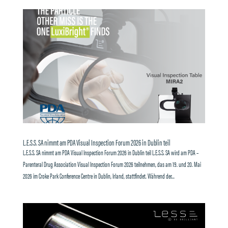
L.E.S.S. SA nimmt am PDA Visual Inspection Forum 2026 in Dublin teil
L.E.S.S. SA nimmt am PDA Visual Inspection Forum 2026 in Dublin teil L.E.S.S. SA wird am PDA –
Parenteral Drug Association Visual Inspection Forum 2026 teilnehmen, das am 19. und 20. Mai
2026 im Croke Park Conference Centre in Dublin, Irland, stattfindet. Während der...