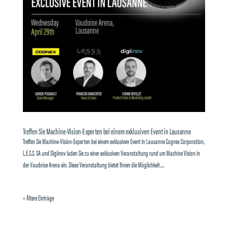
Treffen Sie Machine-Vision-Experten bei einem exklusiven Event in Lausanne
Treffen Sie Machine-Vision-Experten bei einem exklusiven Event in Lausanne Cognex Corporation,
L.E.S.S. SA und Digiinov laden Sie zu einer exklusiven Veranstaltung rund um Machine Vision in
der Vaudoise Arena ein. Diese Veranstaltung bietet Ihnen die Möglichkeit,...
« Ältere Einträge