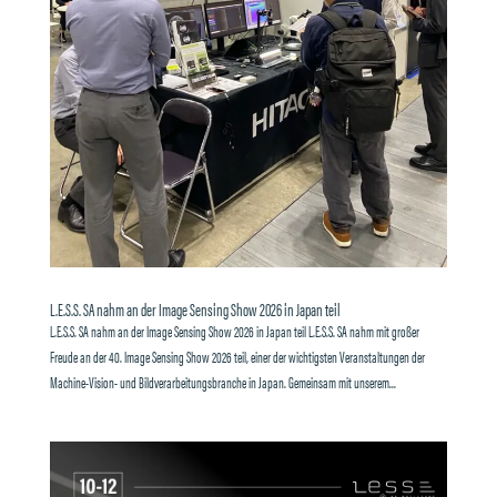
L.E.S.S. SA nahm an der Image Sensing Show 2026 in Japan teil
L.E.S.S. SA nahm an der Image Sensing Show 2026 in Japan teil L.E.S.S. SA nahm mit großer
Freude an der 40. Image Sensing Show 2026 teil, einer der wichtigsten Veranstaltungen der
Machine-Vision- und Bildverarbeitungsbranche in Japan. Gemeinsam mit unserem...