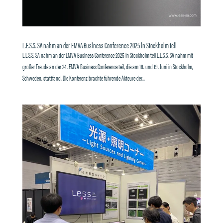
L.E.S.S. SA nahm an der EMVA Business Conference 2025 in Stockholm teil
L.E.S.S. SA nahm an der EMVA Business Conference 2025 in Stockholm teil L.E.S.S. SA nahm mit
großer Freude an der 24. EMVA Business Conference teil, die am 18. und 19. Juni in Stockholm,
Schweden, stattfand. Die Konferenz brachte führende Akteure der...