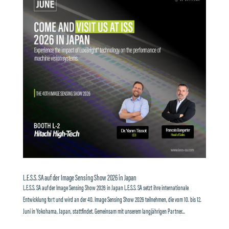
L.E.S.S. SA auf der Image Sensing Show 2026 in Japan
L.E.S.S. SA auf der Image Sensing Show 2026 in Japan L.E.S.S. SA setzt ihre internationale
Entwicklung fort und wird an der 40. Image Sensing Show 2026 teilnehmen, die vom 10. bis 12.
Juni in Yokohama, Japan, stattfindet. Gemeinsam mit unserem langjährigen Partner...