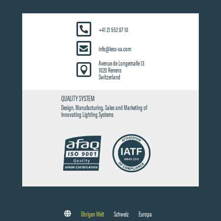
+41 21 552 07 10
info@less-sa.com
Avenue de Longemalle 13

1020 Renens
Switzerland
QUALITY SYSTEM
Design, Manufacturing, Sales and Marketing of
Innovating Lighting Systems
Übrigen Welt
Schweiz
Europa