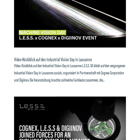
Video-Rückblick auf den Industrial Vision Day in Lausanne
Video-Rückblick auf den Industrial Vision Day in Lausanne L.E.S.S. SA blickt auf den vergangenen
Industrial Vision Day in Lausanne zurück, organisiert in Partnerschaft mit Cognex Corporation
und Digiinov. Die Veranstaltung brachte zahlreiche Fachleute zusammen, die...