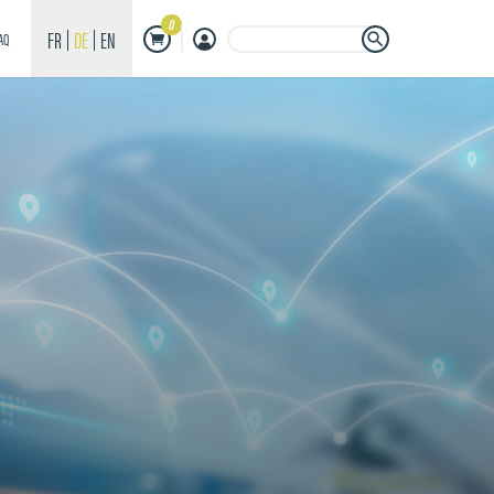
0
Search Button
Search
FR
DE
EN
AQ
for: