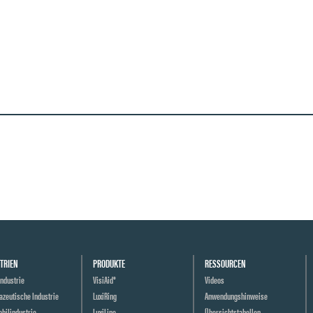
TRIEN
PRODUKTE
RESSOURCEN
ndustrie
VisiAid®
Videos
zeutische Industrie
LuxiRing
Anwendungshinweise
bilindustrie
LuxiLine
Übersichtstabellen