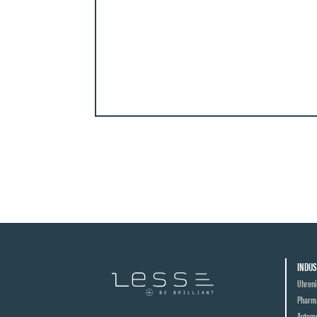
INDUS
Uhreni
Pharma
Automo