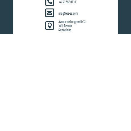
+41 21 552 07 10
info@less-sa.com
Avenue de Longemalle 13

1020 Renens
Switzerland
QUALITY SYSTEM
Design, Manufacturing, Sales and Marketing of
Innovating Lighting Systems
Übrigen Welt
Schweiz
Europa
© 2026 L.E.S.S. SA