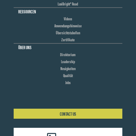
LuxiBright® Road
RESSOURCEN
Videos
Anwendungshinweise
Übersichtstabellen
Zertifikate
ÜBER UNS
Direktorium
Leadership
Neuigkeiten
Qualität
Jobs
CONTACT US