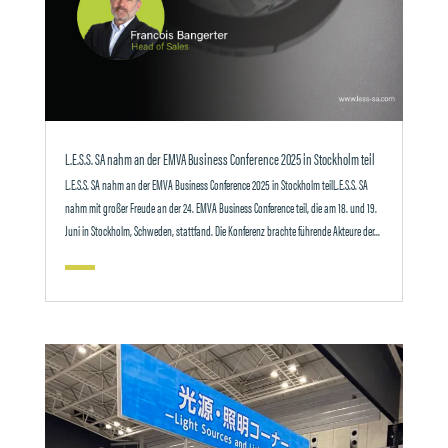
L.E.S.S. SA nahm an der EMVA Business Conference 2025 in Stockholm teil
L.E.S.S. SA nahm an der EMVA Business Conference 2025 in Stockholm teilL.E.S.S. SA
nahm mit großer Freude an der 24. EMVA Business Conference teil, die am 18. und 19.
Juni in Stockholm, Schweden, stattfand. Die Konferenz brachte führende Akteure der...