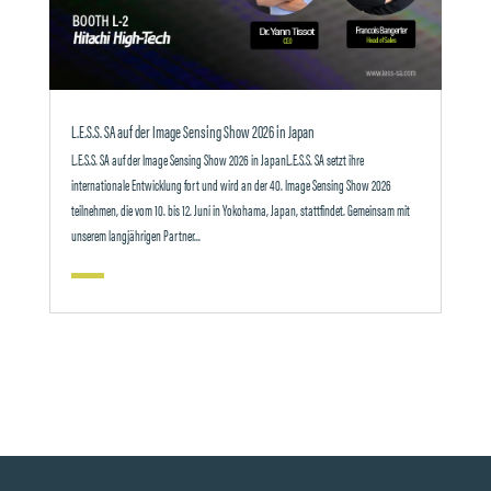
L.E.S.S. SA auf der Image Sensing Show 2026 in Japan
L.E.S.S. SA auf der Image Sensing Show 2026 in JapanL.E.S.S. SA setzt ihre
internationale Entwicklung fort und wird an der 40. Image Sensing Show 2026
teilnehmen, die vom 10. bis 12. Juni in Yokohama, Japan, stattfindet. Gemeinsam mit
unserem langjährigen Partner...