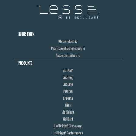
INDUSTRIEN
Uhrenindustrie
Pharmazeutische Industrie
Automobilindustrie
PRODUKTE
VisiAid®
LuxiRing
LuxiLine
Prisma
Chroma
Mira
VisiBright
VisiDark
LuxiBright® Discovery
LuxiBright® Performance