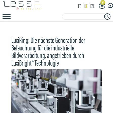
0
FR
DE
EN
Search Button
Search
for:
LuxiRing: Die nächste Generation der
Beleuchtung für die industrielle
Bildverarbeitung, angetrieben durch
LuxiBright® Technologie