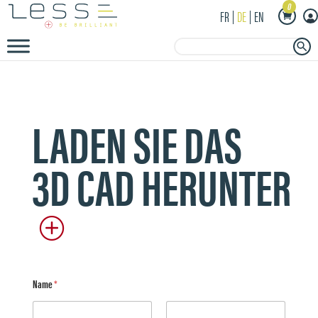
0
FR
DE
EN
Search Button
Search
for:
LADEN SIE DAS
3D CAD HERUNTER
Name
*