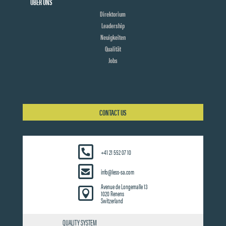
ÜBER UNS
Direktorium
Leadership
Neuigkeiten
Qualität
Jobs
CONTACT US
+41 21 552 07 10
info@less-sa.com
Avenue de Longemalle 13

1020 Renens
Switzerland
QUALITY SYSTEM