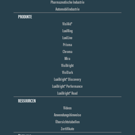
Pharmazeutische Industrie
Automobilindustrie
PRODUKTE
VisiAid®
LuxiRing
LuxiLine
Prisma
Chroma
Mira
VisiBright
VisiDark
LuxiBright® Discovery
LuxiBright® Performance
LuxiBright® Road
RESSOURCEN
Videos
Anwendungshinweise
Übersichtstabellen
Zertifikate