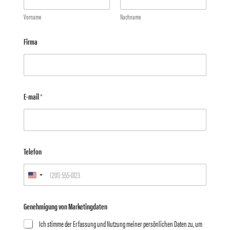
Vorname
Nachname
*
Firma
G
e
n
e
h
m
E-mail
*
i
g
u
n
g
*
Telefon
Genehmigung von Marketingdaten
Ich stimme der Erfassung und Nutzung meiner persönlichen Daten zu, um