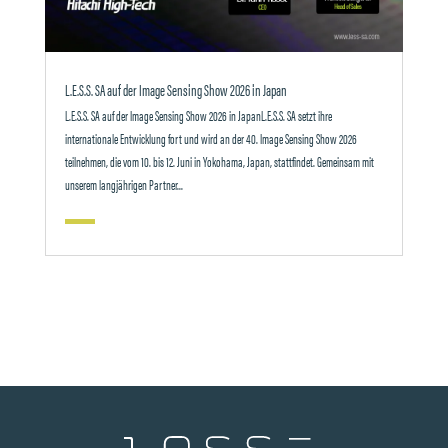
L.E.S.S. SA auf der Image Sensing Show 2026 in Japan
L.E.S.S. SA auf der Image Sensing Show 2026 in JapanL.E.S.S. SA setzt ihre
internationale Entwicklung fort und wird an der 40. Image Sensing Show 2026
teilnehmen, die vom 10. bis 12. Juni in Yokohama, Japan, stattfindet. Gemeinsam mit
unserem langjährigen Partner...