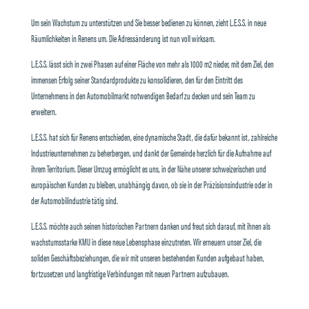
Um sein Wachstum zu unterstützen und Sie besser bedienen zu können, zieht L.E.S.S. in neue
Räumlichkeiten in Renens um. Die Adressänderung ist nun voll wirksam.
L.E.S.S. lässt sich in zwei Phasen auf einer Fläche von mehr als 1000 m2 nieder, mit dem Ziel, den
immensen Erfolg seiner Standardprodukte zu konsolidieren, den für den Eintritt des
Unternehmens in den Automobilmarkt notwendigen Bedarf zu decken und sein Team zu
erweitern.
L.E.S.S. hat sich für Renens entschieden, eine dynamische Stadt, die dafür bekannt ist, zahlreiche
Industrieunternehmen zu beherbergen, und dankt der Gemeinde herzlich für die Aufnahme auf
ihrem Territorium. Dieser Umzug ermöglicht es uns, in der Nähe unserer schweizerischen und
europäischen Kunden zu bleiben, unabhängig davon, ob sie in der Präzisionsindustrie oder in
der Automobilindustrie tätig sind.
L.E.S.S. möchte auch seinen historischen Partnern danken und freut sich darauf, mit ihnen als
wachstumsstarke KMU in diese neue Lebensphase einzutreten. Wir erneuern unser Ziel, die
soliden Geschäftsbeziehungen, die wir mit unseren bestehenden Kunden aufgebaut haben,
fortzusetzen und langfristige Verbindungen mit neuen Partnern aufzubauen.