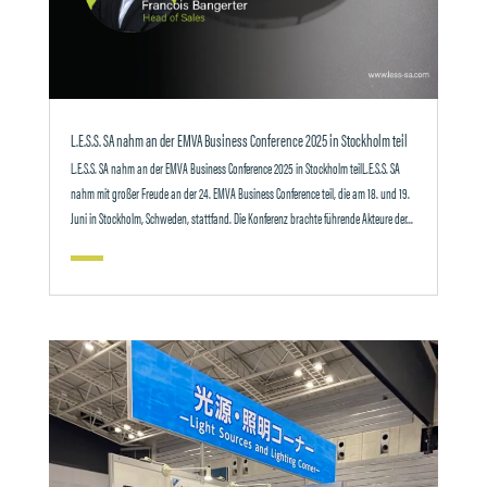
L.E.S.S. SA nahm an der EMVA Business Conference 2025 in Stockholm teil
L.E.S.S. SA nahm an der EMVA Business Conference 2025 in Stockholm teilL.E.S.S. SA
nahm mit großer Freude an der 24. EMVA Business Conference teil, die am 18. und 19.
Juni in Stockholm, Schweden, stattfand. Die Konferenz brachte führende Akteure der...