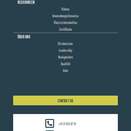
RESSOURCEN
Videos
Anwendungshinweise
Übersichtstabellen
Zertifikate
ÜBER UNS
Direktorium
Leadership
Neuigkeiten
Qualität
Jobs
CONTACT US
+41 21 552 07 10