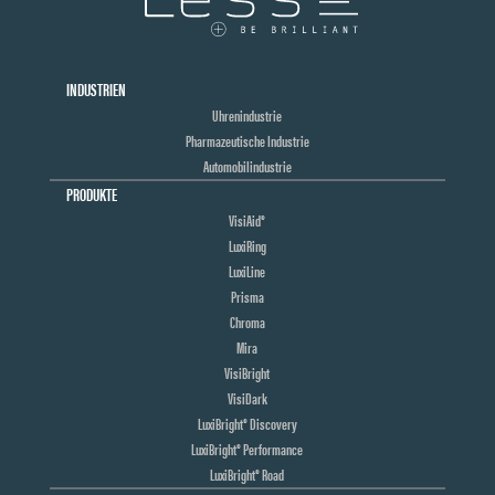
INDUSTRIEN
Uhrenindustrie
Pharmazeutische Industrie
Automobilindustrie
PRODUKTE
VisiAid®
LuxiRing
LuxiLine
Prisma
Chroma
Mira
VisiBright
VisiDark
LuxiBright® Discovery
LuxiBright® Performance
LuxiBright® Road