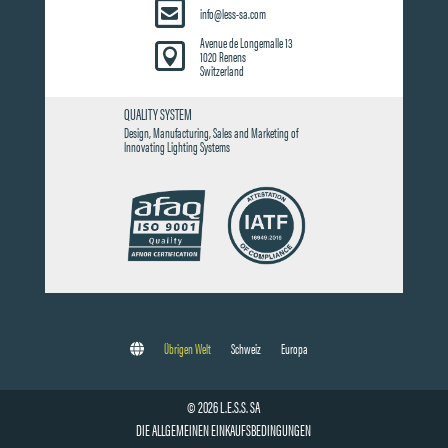
info@less-sa.com
Avenue de Longemalle 13

1020 Renens
Switzerland
QUALITY SYSTEM
Design, Manufacturing, Sales and Marketing of
Innovating Lighting Systems
Übrigen Welt
Schweiz
Europa
© 2026 L.E.S.S. SA
DIE ALLGEMEINEN EINKAUFSBEDINGUNGEN