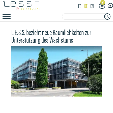
0
FR
DE
EN
Search Button
Search
for:
L.E.S.S. bezieht neue Räumlichkeiten zur
Unterstützung des Wachstums