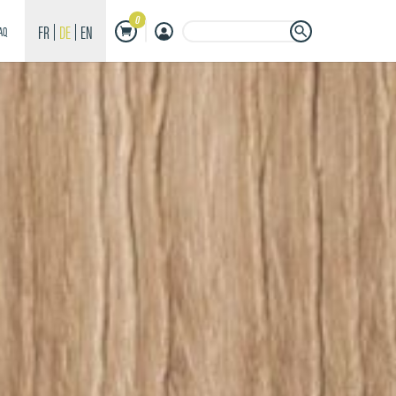
0
Search Button
Search
FR
DE
EN
AQ
for: