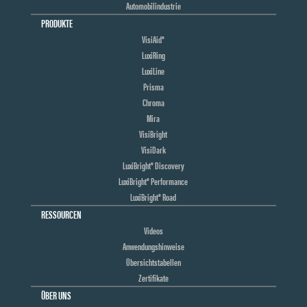
Automobilindustrie
PRODUKTE
VisiAid®
LuxiRing
LuxiLine
Prisma
Chroma
Mira
VisiBright
VisiDark
LuxiBright® Discovery
LuxiBright® Performance
LuxiBright® Road
RESSOURCEN
Videos
Anwendungshinweise
Übersichtstabellen
Zertifikate
ÜBER UNS