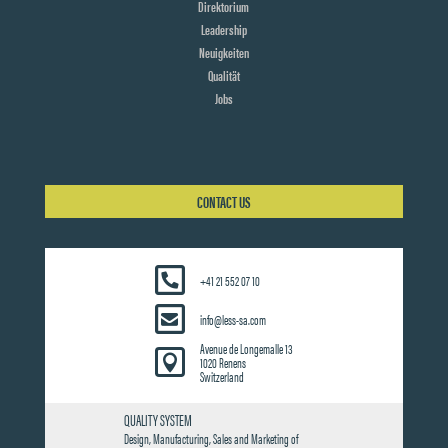
Direktorium
Leadership
Neuigkeiten
Qualität
Jobs
CONTACT US
+41 21 552 07 10
info@less-sa.com
Avenue de Longemalle 13

1020 Renens
Switzerland
QUALITY SYSTEM
Design, Manufacturing, Sales and Marketing of