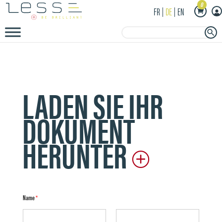
0
FR
DE
EN
Search Button
Search
for:
LADEN SIE IHR
DOKUMENT
HERUNTER
Name
*