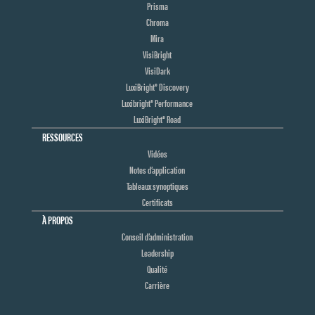
Prisma
Chroma
Mira
VisiBright
VisiDark
LuxiBright® Discovery
Luxibright® Performance
LuxiBright® Road
RESSOURCES
Vidéos
Notes d’application
Tableaux synoptiques
Certificats
À PROPOS
Conseil d’administration
Leadership
Qualité
Carrière