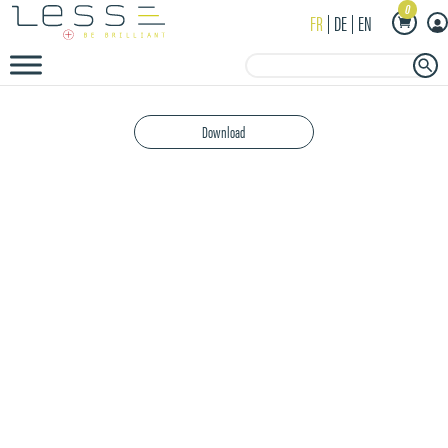
0
FR
DE
EN
Search Button
Search
for:
Download