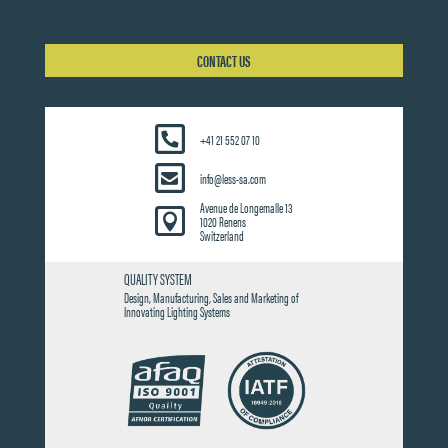
CONTACT US
+41 21 552 07 10
info@less-sa.com
Avenue de Longemalle 13

1020 Renens
Switzerland
QUALITY SYSTEM
Design, Manufacturing, Sales and Marketing of
Innovating Lighting Systems