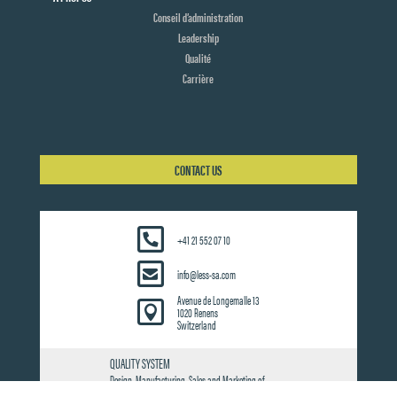
Conseil d’administration
Leadership
Qualité
Carrière
CONTACT US
+41 21 552 07 10
info@less-sa.com
Avenue de Longemalle 13

1020 Renens
Switzerland
QUALITY SYSTEM
Design, Manufacturing, Sales and Marketing of
Innovating Lighting Systems