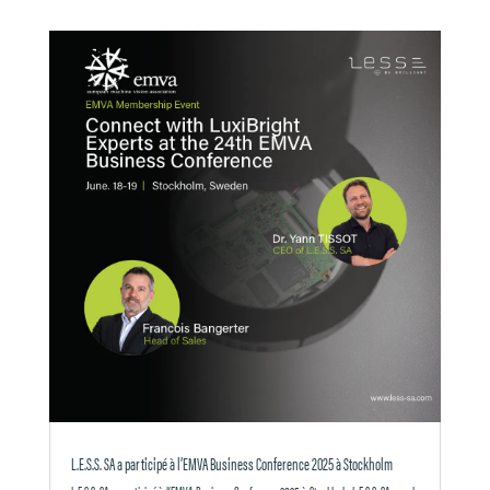
L.E.S.S. SA a participé à l’EMVA Business Conference 2025 à Stockholm