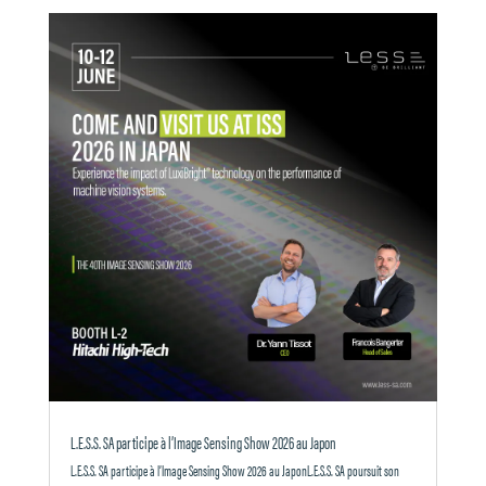
L.E.S.S. SA participe à l’Image Sensing Show 2026 au Japon
L.E.S.S. SA participe à l’Image Sensing Show 2026 au JaponL.E.S.S. SA poursuit son