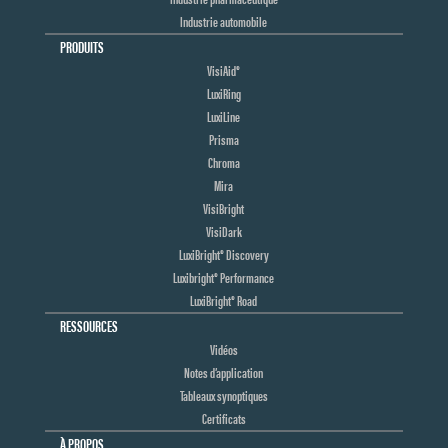
Industrie automobile
PRODUITS
VisiAid®
LuxiRing
LuxiLine
Prisma
Chroma
Mira
VisiBright
VisiDark
LuxiBright® Discovery
Luxibright® Performance
LuxiBright® Road
RESSOURCES
Vidéos
Notes d’application
Tableaux synoptiques
Certificats
À PROPOS